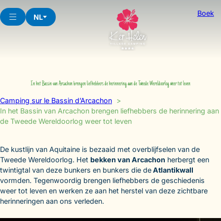
Skip
Boek
to
NL
content
In het Bassin van Arcachon brengen liefhebbers de herinnering aan de Tweede Wereldoorlog weer tot leven
Camping sur le Bassin d’Arcachon
In het Bassin van Arcachon brengen liefhebbers de herinnering aan
de Tweede Wereldoorlog weer tot leven
De kustlijn van Aquitaine is bezaaid met overblijfselen van de
Tweede Wereldoorlog. Het
bekken van Arcachon
herbergt een
twintigtal van deze bunkers en bunkers die de
Atlantikwall
vormden. Tegenwoordig brengen liefhebbers de geschiedenis
weer tot leven en werken ze aan het herstel van deze zichtbare
herinneringen aan ons verleden.