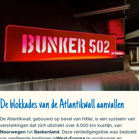
De blokkades van de Atlantikwall aanvallen
De Atlantikwall, gebouwd op bevel van Hitler, is een systeem van
versterkingen dat zich uitstrekt over 4.000 km kustlijn, van
Noorwegen
tot
Baskenland
. Deze verdedigingslinie was bedoeld
om geallieerde landingen in
West-Europa
te voorkomen en