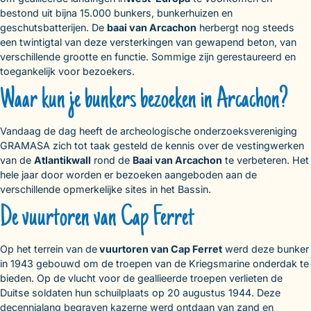
bestond uit bijna 15.000 bunkers, bunkerhuizen en
geschutsbatterijen. De
baai van Arcachon
herbergt nog steeds
een twintigtal van deze versterkingen van gewapend beton, van
verschillende grootte en functie. Sommige zijn gerestaureerd en
toegankelijk voor bezoekers.
Waar kun je bunkers bezoeken in Arcachon?
Vandaag de dag heeft de archeologische onderzoeksvereniging
GRAMASA zich tot taak gesteld de kennis over de vestingwerken
van de
Atlantikwall
rond de
Baai van Arcachon
te verbeteren. Het
hele jaar door worden er bezoeken aangeboden aan de
verschillende opmerkelijke sites in het Bassin.
De vuurtoren van Cap Ferret
Op het terrein van de
vuurtoren van Cap Ferret
werd deze bunker
in 1943 gebouwd om de troepen van de Kriegsmarine onderdak te
bieden. Op de vlucht voor de geallieerde troepen verlieten de
Duitse soldaten hun schuilplaats op 20 augustus 1944. Deze
decennialang begraven kazerne werd ontdaan van zand en