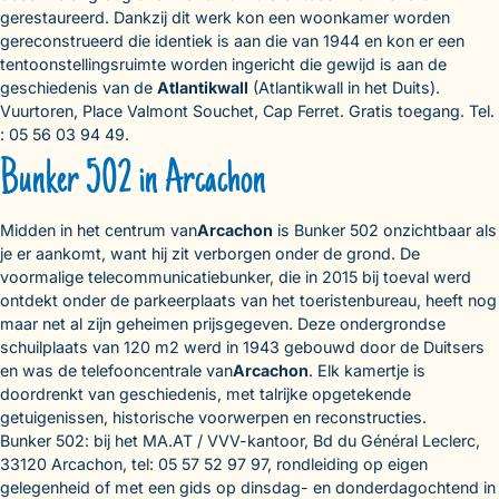
gerestaureerd. Dankzij dit werk kon een woonkamer worden
gereconstrueerd die identiek is aan die van 1944 en kon er een
tentoonstellingsruimte worden ingericht die gewijd is aan de
geschiedenis van de
Atlantikwall
(Atlantikwall in het Duits).
Vuurtoren, Place Valmont Souchet, Cap Ferret. Gratis toegang. Tel.
: 05 56 03 94 49.
Bunker 502 in Arcachon
Midden in het centrum van
Arcachon
is Bunker 502 onzichtbaar als
je er aankomt, want hij zit verborgen onder de grond. De
voormalige telecommunicatiebunker, die in 2015 bij toeval werd
ontdekt onder de parkeerplaats van het toeristenbureau, heeft nog
maar net al zijn geheimen prijsgegeven. Deze ondergrondse
schuilplaats van 120 m2 werd in 1943 gebouwd door de Duitsers
en was de telefooncentrale van
Arcachon
. Elk kamertje is
doordrenkt van geschiedenis, met talrijke opgetekende
getuigenissen, historische voorwerpen en reconstructies.
Bunker 502: bij het MA.AT / VVV-kantoor, Bd du Général Leclerc,
33120 Arcachon, tel: 05 57 52 97 97, rondleiding op eigen
gelegenheid of met een gids op dinsdag- en donderdagochtend in