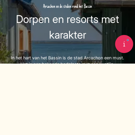
Arcachon en de steden rond het Bassin
Dorpen en resorts met
karakter
In het hart van het Bassin is de stad Arcachon een must.
Het is een bekende badplaats met een kustlijn,
architecturaal erfgoed en een levendige sfeer. Rondom dit
stuk water liggen een aantal steden met een uitgesproken
karakter: Andernos-les-Bains, Arès, Lanton en La Teste-
de-Buch. Elk heeft zijn eigen identiteit, met traditionele
havens, familiestranden en lokale markten. Deze diversiteit
betekent dat er genoeg te ontdekken valt tijdens je verblijf.
+33