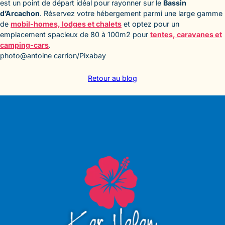
est un point de départ idéal pour rayonner sur le
Bassin
d’Arcachon
. Réservez votre hébergement parmi une large gamme
de
mobil-homes, lodges et chalets
et optez pour un
emplacement spacieux de 80 à 100m2 pour
tentes, caravanes et
camping-cars
.
photo@antoine carrion/Pixabay
Retour au blog