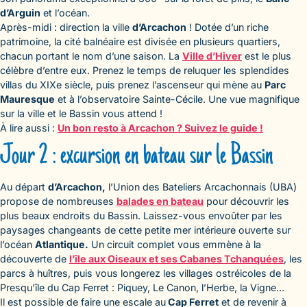
d’Arguin
et l’océan.
Après-midi : direction la ville
d’Arcachon
! Dotée d’un riche
patrimoine, la cité balnéaire est divisée en plusieurs quartiers,
chacun portant le nom d’une saison. La
Ville d’Hiver
est le plus
célèbre d’entre eux. Prenez le temps de reluquer les splendides
villas du XIXe siècle, puis prenez l’ascenseur qui mène au
Parc
Mauresque
et à l’observatoire Sainte-Cécile. Une vue magnifique
sur la ville et le Bassin vous attend !
À lire aussi :
Un bon resto à Arcachon ? Suivez le guide !
Jour 2 : excursion en bateau sur le Bassin
Au départ
d’Arcachon,
l’Union des Bateliers Arcachonnais (UBA)
propose de nombreuses
balades en bateau
pour découvrir les
plus beaux endroits du Bassin. Laissez-vous envoûter par les
paysages changeants de cette petite mer intérieure ouverte sur
l’océan
Atlantique.
Un circuit complet vous emmène à la
découverte de
l’île aux Oiseaux et ses Cabanes Tchanquées
, les
parcs à huîtres, puis vous longerez les villages ostréicoles de la
Presqu’île du Cap Ferret : Piquey, Le Canon, l’Herbe, la Vigne…
Il est possible de faire une escale au
Cap Ferret
et de revenir à