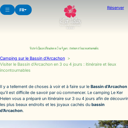
Aller
Réserver
au
FR
contenu
Visiter le Bassin d’Arcachon en 3 ou 4 jours : itinéraire et lieux incontournables
Camping sur le Bassin d’Arcachon
Visiter le Bassin d’Arcachon en 3 ou 4 jours : itinéraire et lieux
incontournables
Il y a tellement de choses à voir et à faire sur le
Bassin d’Arcachon
qu’il est difficile de savoir par où commencer. Le camping Le Ker
Helen vous a préparé un itinéraire sur 3 ou 4 jours afin de découvrir
les plus beaux endroits et les joyaux cachés du
bassin
d’Arcachon
.