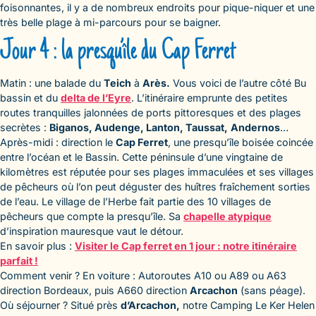
foisonnantes, il y a de nombreux endroits pour pique-niquer et une
très belle plage à mi-parcours pour se baigner.
Jour 4 : la presqu’île du Cap Ferret
Matin : une balade du
Teich
à
Arès.
Vous voici de l’autre côté Bu
bassin et du
delta de l’Eyre
. L’itinéraire emprunte des petites
routes tranquilles jalonnées de ports pittoresques et des plages
secrètes :
Biganos, Audenge, Lanton, Taussat,
Andernos
…
Après-midi : direction le
Cap Ferret
, une presqu’île boisée coincée
entre l’océan et le Bassin. Cette péninsule d’une vingtaine de
kilomètres est réputée pour ses plages immaculées et ses villages
de pêcheurs où l’on peut déguster des huîtres fraîchement sorties
de l’eau. Le village de l’Herbe fait partie des 10 villages de
pêcheurs que compte la presqu’île. Sa
chapelle atypique
d’inspiration mauresque vaut le détour.
En savoir plus :
Visiter le Cap ferret en 1 jour : notre itinéraire
parfait !
Comment venir ? En voiture : Autoroutes A10 ou A89 ou A63
direction Bordeaux, puis A660 direction
Arcachon
(sans péage).
Où séjourner ? Situé près
d’Arcachon,
notre Camping Le Ker Helen