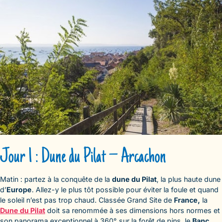
Jour 1 : Dune du Pilat – Arcachon
Matin : partez à la conquête de la
dune du Pilat
, la plus haute dune
d’
Europe
. Allez-y le plus tôt possible pour éviter la foule et quand
le soleil n’est pas trop chaud. Classée Grand Site de
France,
la
Dune du Pilat
doit sa renommée à ses dimensions hors normes et
son panorama exceptionnel à 360° sur la forêt de pins, le
Banc