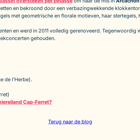
Bassin oversteken per pinasse
om naar de mis in
Arcachon
retten en bekroond door een verbazingwekkende klokkentoren
egels met geometrische en florale motieven, haar stertegels
menten en werd in 2011 volledig gerenoveerd. Tegenwoordig w
ziekconcerten gehouden.
e de l’Herbe).
ret)
hiereiland Cap-Ferret?
Terug naar de blog