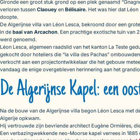
Gironde een groot stuk grond op een plek genaamd “Gnagnotte
verloren tussen
Claouey
en
Bélisaire.
Het was hier dat Léon L
doopte.
De Algerijnse villa van Léon Lesca, bekroond door een grote k
in de
baai van Arcachon
. Een prachtige exotische tuin van 
werd genoemd.
Léon Lesca, algemeen raadslid van het kanton La Teste gedure
gekocht door hoteliers die “la villa des Pachas” ombouwden t
verkocht aan een projectontwikkelaar die het gebouw meteen
vandaag de enige overgebleven herinnering aan het grand
De Algerijnse Kapel: een oost
Na de bouw van de Algerijnse villa begon Léon Lesca met de 
Algerije opkwam.
Hij vertrouwde zijn bevriende architect Eugène Ormières, die
Een verbazingwekkende neo-Moorse kapel verrees in 1885 ui