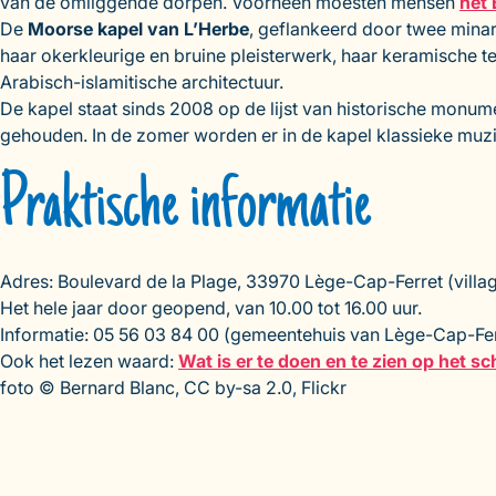
van de omliggende dorpen. Voorheen moesten mensen
het 
De
Moorse kapel van L’Herbe
, geflankeerd door twee mina
haar okerkleurige en bruine pleisterwerk, haar keramische t
Arabisch-islamitische architectuur.
De kapel staat sinds 2008 op de lijst van historische monu
gehouden. In de zomer worden er in de kapel klassieke mu
Praktische informatie
Adres: Boulevard de la Plage, 33970 Lège-Cap-Ferret (villag
Het hele jaar door geopend, van 10.00 tot 16.00 uur.
Informatie: 05 56 03 84 00 (gemeentehuis van Lège-Cap-Fer
Ook het lezen waard:
Wat is er te doen en te zien op het sc
foto © Bernard Blanc, CC by-sa 2.0, Flickr