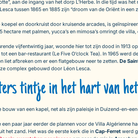
”, aan de ingang van het dorp L’Herbe. In die tijd was het 
esca tussen 1865 en 1885 zijn “droom van de Oriënt in een zan
oepel en doorkruist door kruisende arcades, is geïnspireerd o
25 hectare met palmen, yucca’s en mimosa’s omringt de villa
nde vijfentwintig jaar, woonde hier tot zijn dood in 1913 op 
ot een bar-restaurant (Le Five O’clock Tea). In 1965 werd de
 liet afbreken om er een flatgebouw neer te zetten.
De Sain
ioze complex gebouwd door Léon Lesca.
ers tintje in het hart van he
bouw van een kapel, net als zijn paleisje in Duizend-en-een-
 een paar jaar eerder de plannen voor de Villa Algérienne ha
t het zand. Het was de eerste kerk die in
Cap-Ferret
werd g