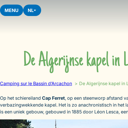
Skip
to
MENU
NL
content
De Algerijnse kapel in 
Camping sur le Bassin d’Arcachon
De Algerijnse kapel in
Op het schiereiland
Cap Ferret
, op een steenworp afstand v
verbazingwekkende kapel. Het is zo anachronistisch in het 
is een uniek gebouw, gebouwd in 1885 door Léon Lesca, een 