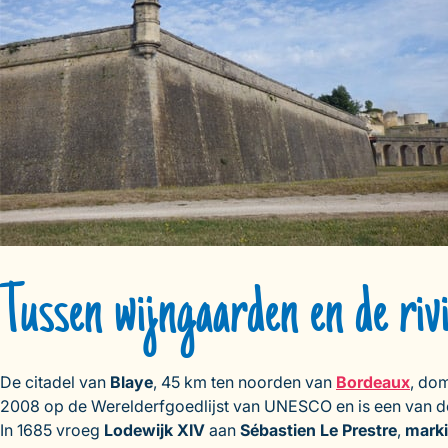
Tussen wijngaarden en de ri
De citadel van
Blaye
, 45 km ten noorden van
Bordeaux
, do
2008 op de Werelderfgoedlijst van UNESCO en is een van d
In 1685 vroeg
Lodewijk XIV
aan
Sébastien Le Prestre
,
mark