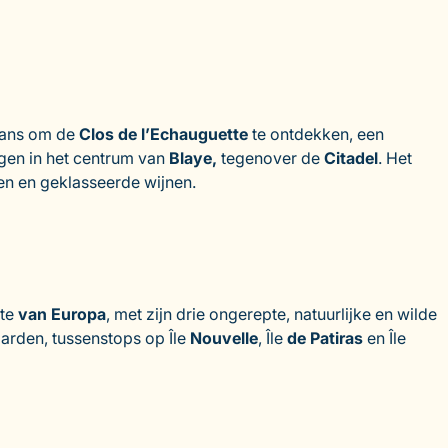
e kans om de
Clos de l’Echauguette
te ontdekken, een
egen in het centrum van
Blaye,
tegenover de
Citadel
. Het
en en geklasseerde wijnen.
ste
van Europa
, met zijn drie ongerepte, natuurlijke en wilde
aarden, tussenstops op Île
Nouvelle
, Île
de Patiras
en Île