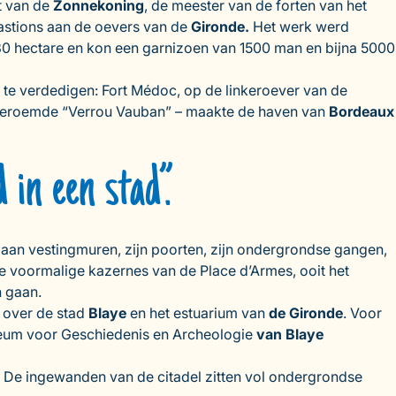
t van de
Zonnekoning
, de meester van de forten van het
bastions aan de oevers van de
Gironde.
Het werk werd
30 hectare en kon een garnizoen van 1500 man en bijna 5000
te verdedigen: Fort Médoc, op de linkeroever van de
eroemde “Verrou Vauban” – maakte de haven van
Bordeaux
in een stad”.
m aan vestingmuren, zijn poorten, zijn ondergrondse gangen,
n de voormalige kazernes van de Place d’Armes, ooit het
n gaan.
 over de stad
Blaye
en het estuarium van
de Gironde
. Voor
useum voor Geschiedenis en Archeologie
van Blaye
. De ingewanden van de citadel zitten vol ondergrondse