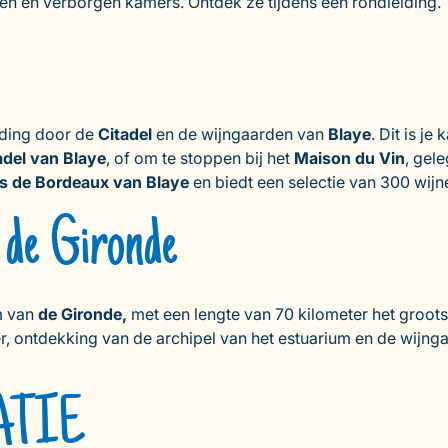
gen en verborgen kamers. Ontdek ze tijdens een rondleiding.
iding door de
Citadel
en de wijngaarden van
Blaye
. Dit is j
adel van Blaye
, of om te stoppen bij het
Maison du Vin
, gel
s de Bordeaux
van Blaye
en biedt een selectie van 300 wijn
 de Gironde
m van
de Gironde,
met een lengte van 70 kilometer het groot
r, ontdekking van de archipel van het estuarium en de wijng
ATIE