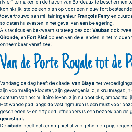
rivier” te maken en de haven van Bordeaux te beschermen te
koninkrijk, stelde een plan op voor een nieuw fort bestaande
toevertrouwd aan militair ingenieur
François Ferry
en duurde
soldaten huisvesten in het geval van een belegering.
Als tacticus en bekwaam strateeg besloot
Vauban
ook twee 
Gironde,
en
Fort Pâté
op een van de eilanden in het midden va
onneembaar vanaf zee!
Van de Porte Royale tot de Po
Vandaag de dag heeft de citadel
van Blaye
het verdediging
zijn voormalige klooster, zijn gevangenis, zijn kruitmagazijn
centrum van het militaire leven, zijn nu boetieks, ambachteli
Het wandelpad langs de vestingmuren is een must voor bezo
geschiedenis- en erfgoedliefhebbers is een bezoek aan de 
gevestigd.
De
citadel
heeft echter nog niet al zijn geheimen prijsgege