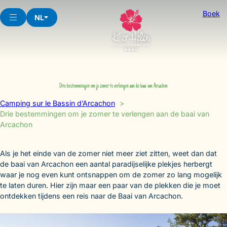
Skip
Boek
to
NL
content
Drie bestemmingen om je zomer te verlengen aan de baai van Arcachon
Camping sur le Bassin d’Arcachon
Drie bestemmingen om je zomer te verlengen aan de baai van
Arcachon
Als je het einde van de zomer niet meer ziet zitten, weet dan dat
de baai van Arcachon een aantal paradijselijke plekjes herbergt
waar je nog even kunt ontsnappen om de zomer zo lang mogelijk
te laten duren. Hier zijn maar een paar van de plekken die je moet
ontdekken tijdens een reis naar de Baai van Arcachon.