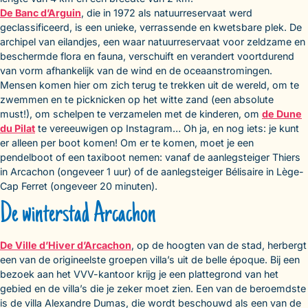
De Banc d’Arguin
, die in 1972 als natuurreservaat werd
geclassificeerd, is een unieke, verrassende en kwetsbare plek. De
archipel van eilandjes, een waar natuurreservaat voor zeldzame en
beschermde flora en fauna, verschuift en verandert voortdurend
van vorm afhankelijk van de wind en de oceaanstromingen.
Mensen komen hier om zich terug te trekken uit de wereld, om te
zwemmen en te picknicken op het witte zand (een absolute
must!), om schelpen te verzamelen met de kinderen, om
de Dune
du Pilat
te vereeuwigen op Instagram… Oh ja, en nog iets: je kunt
er alleen per boot komen! Om er te komen, moet je een
pendelboot of een taxiboot nemen: vanaf de aanlegsteiger Thiers
in Arcachon (ongeveer 1 uur) of de aanlegsteiger Bélisaire in Lège-
Cap Ferret (ongeveer 20 minuten).
De winterstad Arcachon
De Ville d’Hiver d’Arcachon
, op de hoogten van de stad, herbergt
een van de origineelste groepen villa’s uit de belle époque. Bij een
bezoek aan het VVV-kantoor krijg je een plattegrond van het
gebied en de villa’s die je zeker moet zien. Een van de beroemdste
is de villa Alexandre Dumas, die wordt beschouwd als een van de