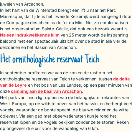
juwelen van Arcachon.
In het hart van de Winterstad brengt een lift u naar het Parc
Mauresque, dat tijdens het Tweede Keizerrijk werd aangelegd door
de Compagnie des chemins de fer du Midi. Net zo emblematisch
is het observatorium Sainte-Cécile, dat ook een bezoek waard is.
Na een indrukwekkende klim
van 25 meter wordt de inspanning
beloond met een spectaculair uitzicht over de stad in alle vier de
seizoenen en het Bassin van Arcachon.
Het ornithologische reservaat Teich
In september profiteren we van de zon en de rust om het
ornithologische reservaat van Teich te verkennen, tussen
de delta
van de Leyre
en het bos van Les Landes, op een paar minuten van
onze
camping aan de baai van Arcachon
.
Het park van Teich ligt op een van de belangrijkste trekroutes van
West-Europa, op de wildste oever van het bassin, en herbergt veel
vogels, waaronder de bonte specht, de blauwe reiger en de witte
ooievaar. Via een pad met observatiehutten kun je rond het
reservaat lopen en de vogels bekijken zonder ze te storen. Reken
op ongeveer drie uur voor de wandeling van 6 km.