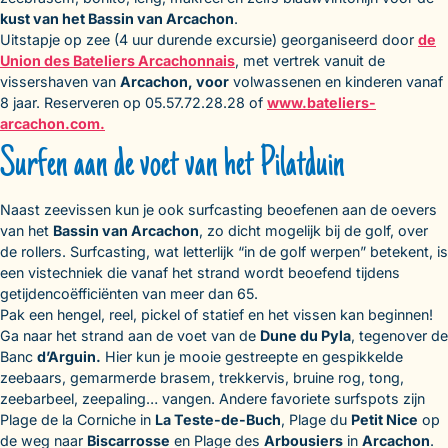
kust van het Bassin van Arcachon
.
Uitstapje op zee (4 uur durende excursie) georganiseerd door
de
Union des Bateliers Arcachonnais
, met vertrek vanuit de
vissershaven van
Arcachon, voor
volwassenen en kinderen vanaf
8 jaar. Reserveren op 05.57.72.28.28 of
www.bateliers-
arcachon.com.
Surfen aan de voet van het Pilatduin
Naast zeevissen kun je ook surfcasting beoefenen aan de oevers
van het
Bassin van Arcachon
, zo dicht mogelijk bij de golf, over
de rollers. Surfcasting, wat letterlijk “in de golf werpen” betekent, is
een vistechniek die vanaf het strand wordt beoefend tijdens
getijdencoëfficiënten van meer dan 65.
Pak een hengel, reel, pickel of statief en het vissen kan beginnen!
Ga naar het strand aan de voet van de
Dune du Pyla
, tegenover de
Banc
d’Arguin.
Hier kun je mooie gestreepte en gespikkelde
zeebaars, gemarmerde brasem, trekkervis, bruine rog, tong,
zeebarbeel, zeepaling… vangen. Andere favoriete surfspots zijn
Plage de la Corniche in
La Teste-de-Buch
, Plage du
Petit Nice
op
de weg naar
Biscarrosse
en Plage des
Arbousiers
in
Arcachon
.