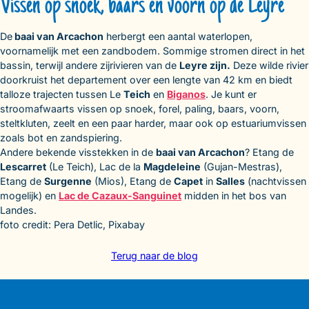
Vissen op snoek, baars en voorn op de Leyre
De
baai van Arcachon
herbergt een aantal waterlopen,
voornamelijk met een zandbodem. Sommige stromen direct in het
bassin, terwijl andere zijrivieren van de
Leyre zijn.
Deze wilde rivier
doorkruist het departement over een lengte van 42 km en biedt
talloze trajecten tussen Le
Teich
en
Biganos
. Je kunt er
stroomafwaarts vissen op snoek, forel, paling, baars, voorn,
steltkluten, zeelt en een paar harder, maar ook op estuariumvissen
zoals bot en zandspiering.
Andere bekende visstekken in de
baai van Arcachon
? Etang de
Lescarret
(Le Teich), Lac de la
Magdeleine
(Gujan-Mestras),
Etang de
Surgenne
(Mios), Etang de
Capet
in
Salles
(nachtvissen
mogelijk) en
Lac de Cazaux-Sanguinet
midden in het bos van
Landes.
foto credit: Pera Detlic, Pixabay
Terug naar de blog