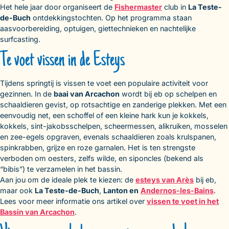
Het hele jaar door organiseert de
Fishermaster
club in
La Teste-
de-Buch
ontdekkingstochten. Op het programma staan
aasvoorbereiding, optuigen, giettechnieken en nachtelijke
surfcasting.
Te voet vissen in de Esteys
Tijdens springtij is vissen te voet een populaire activiteit voor
gezinnen. In de
baai van Arcachon
wordt bij eb op schelpen en
schaaldieren gevist, op rotsachtige en zanderige plekken. Met een
eenvoudig net, een schoffel of een kleine hark kun je kokkels,
kokkels, sint-jakobsschelpen, scheermessen, alikruiken, mosselen
en zee-egels opgraven, evenals schaaldieren zoals krulspanen,
spinkrabben, grijze en roze garnalen. Het is ten strengste
verboden om oesters, zelfs wilde, en siponcles (bekend als
“bibis”) te verzamelen in het bassin.
Aan jou om de ideale plek te kiezen: de
esteys van Arès
bij eb,
maar ook
La Teste-de-Buch
,
Lanton en
Andernos-les-Bains
.
Lees voor meer informatie ons artikel over
vissen te voet in het
Bassin van Arcachon
.