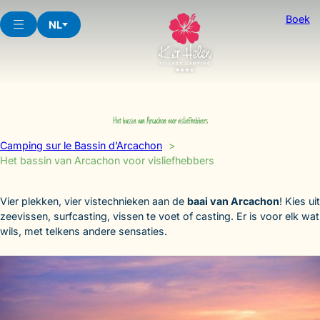
Skip
Boek
to
NL
content
Het bassin van Arcachon voor visliefhebbers
Camping sur le Bassin d’Arcachon
Het bassin van Arcachon voor visliefhebbers
Vier plekken, vier vistechnieken aan de
baai van Arcachon
! Kies uit
zeevissen, surfcasting, vissen te voet of casting. Er is voor elk wat
wils, met telkens andere sensaties.