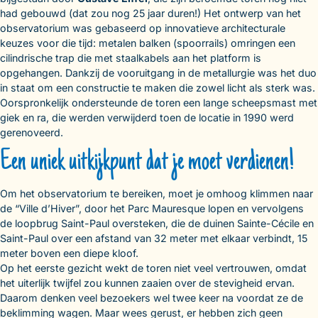
had gebouwd (dat zou nog 25 jaar duren!) Het ontwerp van het
observatorium was gebaseerd op innovatieve architecturale
keuzes voor die tijd: metalen balken (spoorrails) omringen een
cilindrische trap die met staalkabels aan het platform is
opgehangen. Dankzij de vooruitgang in de metallurgie was het duo
in staat om een constructie te maken die zowel licht als sterk was.
Oorspronkelijk ondersteunde de toren een lange scheepsmast met
giek en ra, die werden verwijderd toen de locatie in 1990 werd
gerenoveerd.
Een uniek uitkijkpunt dat je moet verdienen!
Om het observatorium te bereiken, moet je omhoog klimmen naar
de “Ville d’Hiver”, door het Parc Mauresque lopen en vervolgens
de loopbrug Saint-Paul oversteken, die de duinen Sainte-Cécile en
Saint-Paul over een afstand van 32 meter met elkaar verbindt, 15
meter boven een diepe kloof.
Op het eerste gezicht wekt de toren niet veel vertrouwen, omdat
het uiterlijk twijfel zou kunnen zaaien over de stevigheid ervan.
Daarom denken veel bezoekers wel twee keer na voordat ze de
beklimming wagen. Maar wees gerust, er hebben zich geen