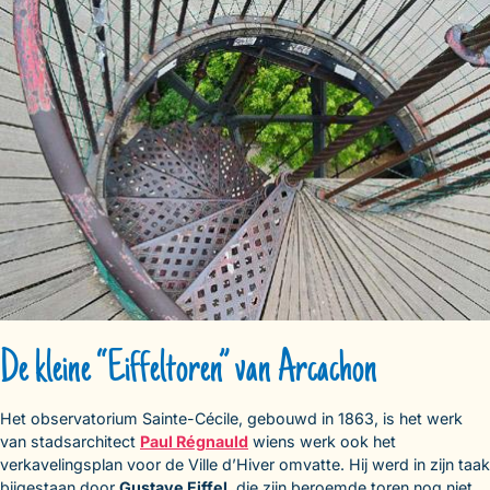
De kleine “Eiffeltoren” van Arcachon
Het observatorium Sainte-Cécile, gebouwd in 1863, is het werk
van stadsarchitect
Paul Régnauld
wiens werk ook het
verkavelingsplan voor de Ville d’Hiver omvatte. Hij werd in zijn taak
bijgestaan door
Gustave Eiffel
, die zijn beroemde toren nog niet