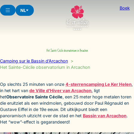
Skip
Boek
to
NL
content
Het Sainte-Cécile observatorium in Arcachon
Camping sur le Bassin d’Arcachon
Het Sainte-Cécile observatorium in Arcachon
Op slechts 25 minuten van onze
4-sterrencamping Le Ker Helen
,
in het hart van
de Ville d’Hiver van Arcachon
, ligt
het
Observatoire Sainte Cécile
, een 25 meter hoge metalen toren
die eruitziet als een windmolen, gebouwd door Paul Régnauld en
Gustave Eiffel in de 19e eeuw. Dit uitkijkpunt biedt een
panoramisch uitzicht over de stad en het
Bassin van Arcachon
.
Het “wow”-effect is gegarandeerd!