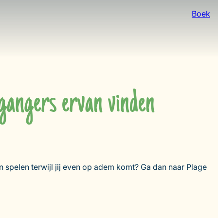
Boek
gangers ervan vinden
 spelen terwijl jij even op adem komt? Ga dan naar Plage