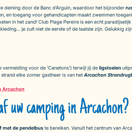
de deining door de Banc d’Arguin, waardoor het bijzonder
ru
etten, en toegang voor gehandicapten maakt zwemmen toeganke
voeten in het zand! Club Plage Pereire is een echt paradijseli
ding… je zult niet de eerste of de laatste zijn. Gelukkig zij
vermelding voor de ‘Canetons’) terwijl jij de
ligstoelen
uitp
et strand elke zomer gastheer is van het
Arcachon Strandrug
n Arcachon
naf uw camping in Arcachon?
 of met de pendelbus
te bereiken. Vanuit het centrum van Arca