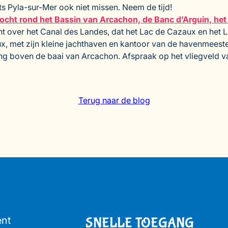
s Pyla-sur-Mer ook niet missen. Neem de tijd!
ocht rond het Bassin van Arcachon, de Banc d’Arguin, he
 over het Canal des Landes, dat het Lac de Cazaux en het La
ux, met zijn kleine jachthaven en kantoor van de havenmeester.
g boven de baai van Arcachon. Afspraak op het vliegveld va
Terug naar de blog
ent
SNELLE TOEGANG