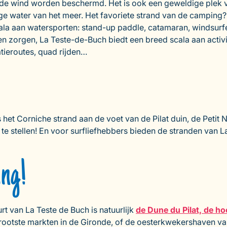
 de wind worden beschermd. Het is ook een geweldige plek v
ige water van het meer. Het favoriete strand van de camping?
la aan watersporten: stand-up paddle, catamaran, windsurfen
 zorgen, La Teste-de-Buch biedt een breed scala aan activit
atieroutes, quad rijden…
et Corniche strand aan de voet van de Pilat duin, de Petit Ni
st te stellen! En voor surfliefhebbers bieden de stranden va
ing!
 van La Teste de Buch is natuurlijk
de Dune du Pilat, de h
rootste markten in de Gironde, of de oesterkwekershaven van