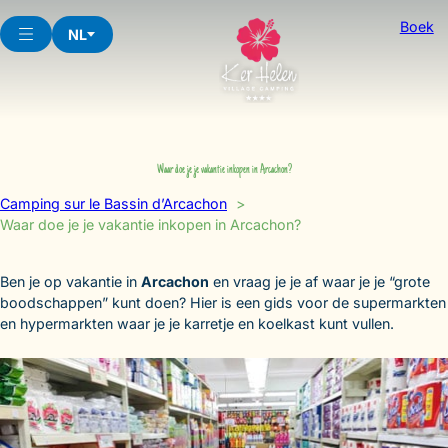
Skip
Boek
to
NL
content
Waar doe je je vakantie inkopen in Arcachon?
Camping sur le Bassin d’Arcachon
Waar doe je je vakantie inkopen in Arcachon?
Ben je op vakantie in
Arcachon
en vraag je je af waar je je “grote
boodschappen” kunt doen? Hier is een gids voor de supermarkten
en hypermarkten waar je je karretje en koelkast kunt vullen.