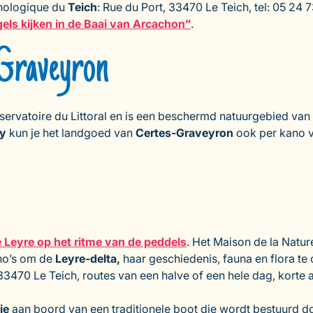
thologique du
Teich
: Rue du Port, 33470 Le Teich, tel: 05 24 
els kijken in de Baai van Arcachon”
.
 Graveyron
ervatoire du Littoral en is een beschermd natuurgebied van
y
kun je het landgoed van
Certes-Graveyron
ook per kano v
 Leyre op het ritme van de peddels
. Het Maison de la Natu
ano’s om de
Leyre-delta,
haar geschiedenis, fauna en flora te
 33470 Le Teich, routes van een halve of een hele dag, korte 
je
aan boord van een traditionele boot die wordt bestuurd d