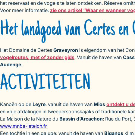
het reservaat en de vogels te laten ontdekken. Réserve orni
Voor meer informatie:
zie ons artikel “Waar en wanneer vog
Het landgoed van Certes en
Het Domaine de Certes
Graveyron
is eigendom van het Cons
vogelroutes, met of zonder gids
. Vanuit de haven van
Cass
Audenge
.
ACTIVITEITEN
Kanoën op de
Leyre
: vanuit de haven van
Mios
ontdekt u de
en vrije afdalingen in tweepersoonskajaks of traditionele k
La Maison de la Nature du
Bassin d’Arcachon
: Rue du Port,
www.mnba-leteich.fr
Een tochtje in een galupe: vanuit de haven van
Biganos
klim