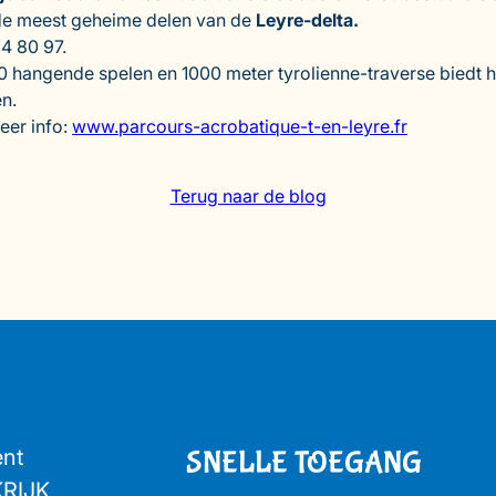
 de meest geheime delen van de
Leyre-delta.
24 80 97.
 hangende spelen en 1000 meter tyrolienne-traverse biedt h
en.
eer info:
www.parcours-acrobatique-t-en-leyre.fr
Terug naar de blog
ent
SNELLE TOEGANG
KRIJK