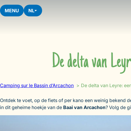
Skip
to
MENU
NL
content
De delta van Leyr
Camping sur le Bassin d’Arcachon
De delta van Leyre: ee
Ontdek te voet, op de fiets of per kano een weinig bekend 
in dit geheime hoekje van de
Baai van Arcachon
? Volg de g