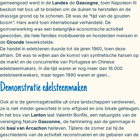
gemeengoed werd in de
Landes
de
Gascogne
, toen Napoleon III
besloot het bos uit te breiden om de duinen te herstellen en de
drassige grond op te schonen. Dit was de “tijd van de gouden
boom”. Hars werd toen internationaal verhandeld. De
gomverwerking was een belangrijke economische activiteit
geworden, die hele families mobiliseerde en honderden mensen in
de
Gironde
tewerkstelde.
De handel in edelstenen duurde tot de jaren 1960, toen deze
afnam. Dit was te wijten aan de komst van synthetische harsen op
de markt en de concurrentie van Portugese en Chinese
edelsteenmakers. In die tijd waren er nog meer dan 16.000
edelsteenkwekers, maar tegen 1990 waren er geen…
Demonstratie edelsteenmaken
Ook al is de gemmagetraditie uit onze landschappen verdwenen,
ze is niet minder geworteld in ons erfgoed en ons lokale geheugen.
In het bos van
Lanton
laat Valentin Bonfils, een natuurgids van de
vereniging Nature
Gasconne,
de herinnering aan de gemmage in
de
baai van Arcachon
herleven. Tijdens de zomer zal hij de
geschiedenis van de activiteit reconstrueren en de gebaren van de