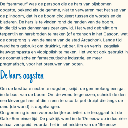
De “gemmeur” was de persoon die de hars van pijnbomen
oogstte, bekend als de gemme, niet te verwarren met het sap van
de pijnboom, dat in de boom circuleert tussen de wortels en de
bladeren. De hars is te vinden rond de randen van de boom.
In die tijd was dennenhars zeer gewild. Het werd gebruikt om
terpentijn en harsbroden te maken (of arcanson in het Gascon, wat
de oorsprong is van de naam van de stad Arcachon). Lange tijd
werd hars gebruikt om drukinkt, rubber, lijm en vernis, zegellak,
kauwgompasta en vioolpolish te maken. Het wordt ook gebruikt in
de cosmetische en farmaceutische industrie, en meer
pragmatisch, voor het breeuwen van boten.
De hars oogsten
Om de kostbare nectar te oogsten, snijdt de gemmoloog een gat
in de bast van de boom. Om de wond te genezen, scheidt de den
een kleverige hars af die in een terracotta pot druipt die langs de
rand (de wond) is opgehangen.
Ontgomming is een voorouderlijke activiteit die teruggaat tot de
Gallo-Romeinse tijd. De praktijk werd in de 17e eeuw op industriële
schaal verspreid, voordat het in het midden van de 19e eeuw