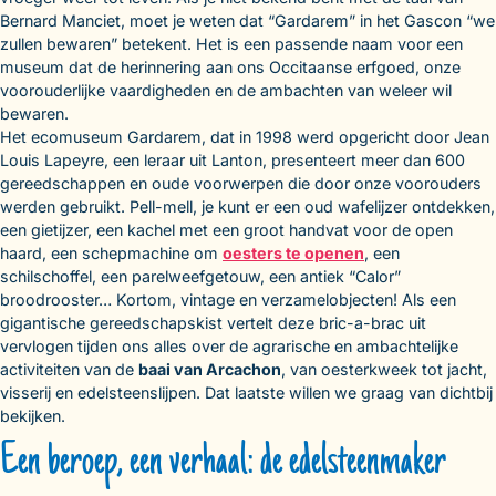
Bernard Manciet, moet je weten dat “Gardarem” in het Gascon “we
zullen bewaren” betekent. Het is een passende naam voor een
museum dat de herinnering aan ons Occitaanse erfgoed, onze
voorouderlijke vaardigheden en de ambachten van weleer wil
bewaren.
Het ecomuseum Gardarem, dat in 1998 werd opgericht door Jean
Louis Lapeyre, een leraar uit Lanton, presenteert meer dan 600
gereedschappen en oude voorwerpen die door onze voorouders
werden gebruikt. Pell-mell, je kunt er een oud wafelijzer ontdekken,
een gietijzer, een kachel met een groot handvat voor de open
haard, een schepmachine om
oesters te openen
, een
schilschoffel, een parelweefgetouw, een antiek “Calor”
broodrooster… Kortom, vintage en verzamelobjecten! Als een
gigantische gereedschapskist vertelt deze bric-a-brac uit
vervlogen tijden ons alles over de agrarische en ambachtelijke
activiteiten van de
baai van Arcachon
, van oesterkweek tot jacht,
visserij en edelsteenslijpen. Dat laatste willen we graag van dichtbij
bekijken.
Een beroep, een verhaal: de edelsteenmaker