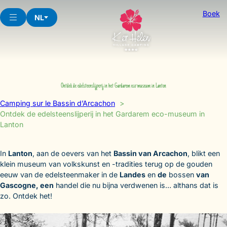
Skip
Boek
to
NL
content
Ontdek de edelsteenslijperij in het Gardarem eco-museum in Lanton
Camping sur le Bassin d’Arcachon
Ontdek de edelsteenslijperij in het Gardarem eco-museum in
Lanton
In
Lanton
, aan de oevers van het
Bassin van Arcachon
, blikt een
klein museum van volkskunst en -tradities terug op de gouden
eeuw van de edelsteenmaker in de
Landes
en
de
bossen
van
Gascogne, een
handel die nu bijna verdwenen is… althans dat is
zo. Ontdek het!