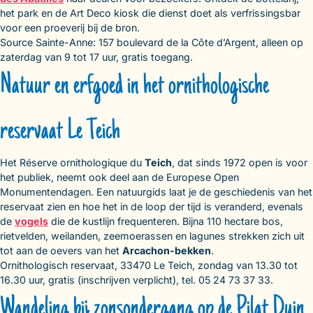
het park en de Art Deco kiosk die dienst doet als verfrissingsbar
voor een proeverij bij de bron.
Source Sainte-Anne: 157 boulevard de la Côte d’Argent, alleen op
zaterdag van 9 tot 17 uur, gratis toegang.
Natuur en erfgoed in het ornithologische
reservaat Le Teich
Het Réserve ornithologique du
Teich
, dat sinds 1972 open is voor
het publiek, neemt ook deel aan de Europese Open
Monumentendagen. Een natuurgids laat je de geschiedenis van het
reservaat zien en hoe het in de loop der tijd is veranderd, evenals
de
vogels
die de kustlijn frequenteren. Bijna 110 hectare bos,
rietvelden, weilanden, zeemoerassen en lagunes strekken zich uit
tot aan de oevers van het
Arcachon-bekken
.
Ornithologisch reservaat, 33470 Le Teich, zondag van 13.30 tot
16.30 uur, gratis (inschrijven verplicht), tel. 05 24 73 37 33.
Wandeling bij zonsondergang op de Pilat Duin