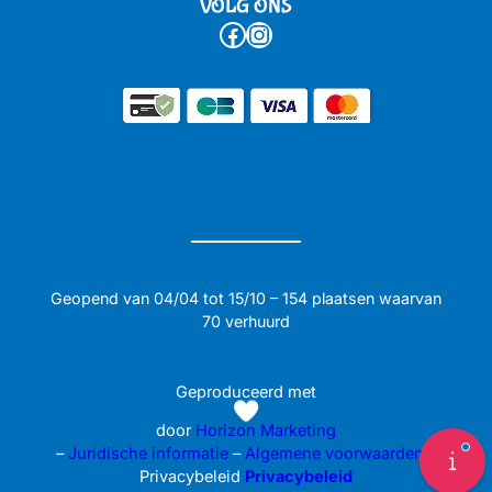
VOLG ONS
Facebook
Instagram
Geopend van 04/04 tot 15/10 – 154 plaatsen waarvan
70 verhuurd
Geproduceerd met
door
Horizon Marketing
–
Juridische informatie
–
Algemene voorwaarden
–
Privacybeleid
Privacybeleid