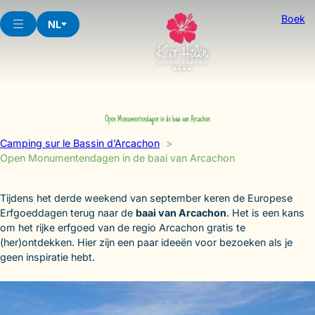
Skip
Boek
to
NL
content
Open Monumentendagen in de baai van Arcachon
Camping sur le Bassin d’Arcachon
Open Monumentendagen in de baai van Arcachon
Tijdens het derde weekend van september keren de Europese
Erfgoeddagen terug naar de
baai van Arcachon
. Het is een kans
om het rijke erfgoed van de regio Arcachon gratis te
(her)ontdekken. Hier zijn een paar ideeën voor bezoeken als je
geen inspiratie hebt.