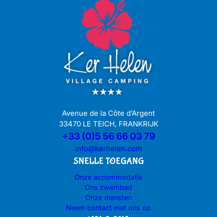
Avenue de la Côte d’Argent
33470 LE TEICH, FRANKRIJK
+33 (0)5 56 66 03 79
info@kerhelen.com
SNELLE TOEGANG
Onze accommodatie
Ons zwembad
Onze diensten
Neem contact met ons op