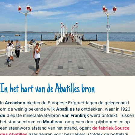
In het hart van de Abatilles bron
In
Arcachon
bieden de Europese Erfgoeddagen de gelegenheid
om de weinig bekende wijk
Abatilles
te ontdekken, waar in 1923
de
diepste mineraalwaterbron
van Frankrijk
werd ontdekt. Tussen
het stadscentrum en
Moulleau,
omgeven door pijnbomen en op
een steenworp afstand van het strand, opent
de fabriek Source
des Abatilles
haar deuren voor bezoekers. Ontdek de bottelarij,