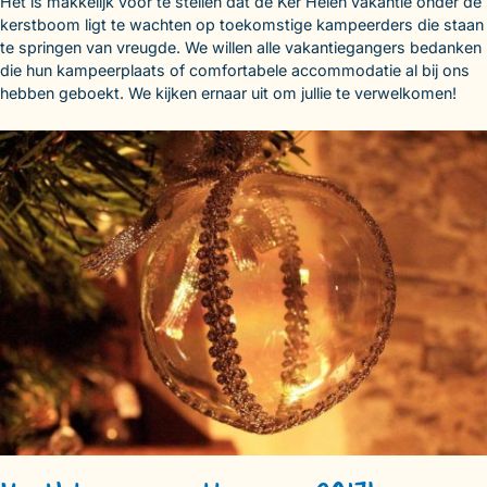
Het is makkelijk voor te stellen dat de Ker Helen vakantie onder de
kerstboom ligt te wachten op toekomstige kampeerders die staan
te springen van vreugde. We willen alle vakantiegangers bedanken
die hun kampeerplaats of comfortabele accommodatie al bij ons
hebben geboekt. We kijken ernaar uit om jullie te verwelkomen!