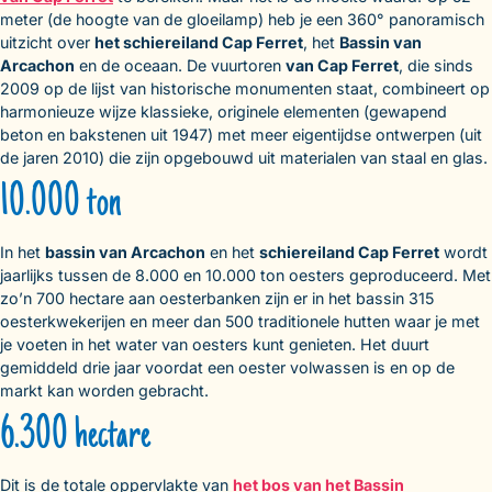
meter (de hoogte van de gloeilamp) heb je een 360° panoramisch
uitzicht over
het schiereiland Cap Ferret
, het
Bassin van
Arcachon
en de oceaan. De vuurtoren
van Cap Ferret
, die sinds
2009 op de lijst van historische monumenten staat, combineert op
harmonieuze wijze klassieke, originele elementen (gewapend
beton en bakstenen uit 1947) met meer eigentijdse ontwerpen (uit
de jaren 2010) die zijn opgebouwd uit materialen van staal en glas.
10.000 ton
In het
bassin van Arcachon
en het
schiereiland Cap Ferret
wordt
jaarlijks tussen de 8.000 en 10.000 ton oesters geproduceerd. Met
zo’n 700 hectare aan oesterbanken zijn er in het bassin 315
oesterkwekerijen en meer dan 500 traditionele hutten waar je met
je voeten in het water van oesters kunt genieten. Het duurt
gemiddeld drie jaar voordat een oester volwassen is en op de
markt kan worden gebracht.
6.300 hectare
Dit is de totale oppervlakte van
het bos van het Bassin