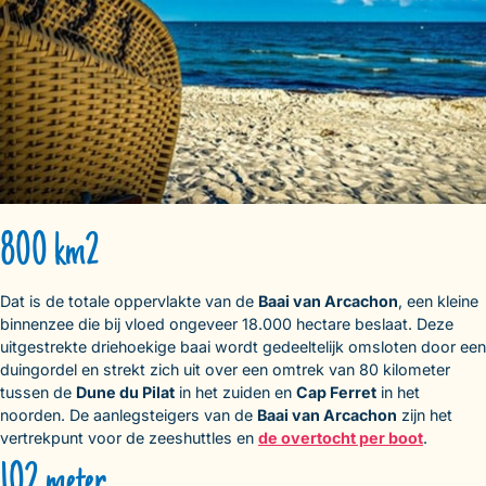
800 km2
Dat is de totale oppervlakte van de
Baai van Arcachon
, een kleine
binnenzee die bij vloed ongeveer 18.000 hectare beslaat. Deze
uitgestrekte driehoekige baai wordt gedeeltelijk omsloten door een
duingordel en strekt zich uit over een omtrek van 80 kilometer
tussen de
Dune du Pilat
in het zuiden en
Cap Ferret
in het
noorden. De aanlegsteigers van de
Baai van Arcachon
zijn het
vertrekpunt voor de zeeshuttles en
de overtocht per boot
.
102 meter