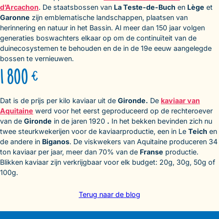
d’Arcachon
. De staatsbossen van
La Teste-de-Buch
en
Lège
et
Garonne
zijn emblematische landschappen, plaatsen van
herinnering en natuur in het Bassin. Al meer dan 150 jaar volgen
generaties boswachters elkaar op om de continuïteit van de
duinecosystemen te behouden en de in de 19e eeuw aangelegde
bossen te vernieuwen.
1 800 €
Dat is de prijs per kilo kaviaar uit de
Gironde.
De
kaviaar van
Aquitaine
werd voor het eerst geproduceerd op de rechteroever
van de
Gironde
in de jaren 1920
.
In het bekken bevinden zich nu
twee steurkwekerijen voor de kaviaarproductie, een in Le
Teich
en
de andere in
Biganos
. De viskwekers van Aquitaine produceren 34
ton kaviaar per jaar, meer dan 70% van de
Franse
productie.
Blikken kaviaar zijn verkrijgbaar voor elk budget: 20g, 30g, 50g of
100g.
Terug naar de blog