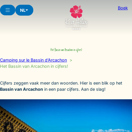
Skip
Boek
to
NL
content
Het Bassin van Arcachon in cijfers!
Camping sur le Bassin d’Arcachon
Het Bassin van Arcachon in cijfers!
Cijfers zeggen vaak meer dan woorden. Hier is een blik op het
Bassin van Arcachon
in een paar cijfers. Aan de slag!