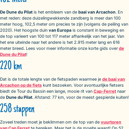
De Dune du Pilat
is het embleem van de
baai van Arcachon
. En
met reden: deze duizelingwekkende zandberg is meer dan 100
meter hoog, 102,5 meter om precies te zijn (volgens de peiling van
2020). Het hoogste duin
van Europa
is constant in beweging en
de top varieert van 100 tot 117 meter afhankelijk van het jaar. Van
het ene uiteinde naar het andere is het 2.915 meter lang en 616
meter breed. Lees voor meer informatie onze korte gids over
de
Dune du Pilat
!
220 km
Dat is de totale lengte van de fietspaden waarmee je
de baai van
Arcachon op de fiets
kunt bezoeken. Voor avontuurlijke fietsers
biedt de Tour du Bassin een lange, mooie rit van
Cap-Ferret
naar
de
Dune du Pilat
. Afstand: 77 km, voor de meest gespierde kuiten!
258 stappen
Zoveel treden moet je beklimmen om de top van de
vuurtoren
van Cap Ferret
te bereiken. Maar het is de moeite waard! Op 52